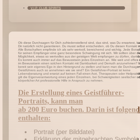
V.I.P. CLUB SPIRITS
Ob diese Durchsagen für Dich zufriedenstellend sind, das sind, was Du erwartest, ka
Dir natürlich nicht garantieren. Du musst selbst entscheiden, ob Du diesen Kontakt 
Alle Botschaften empfinde ich als sehr wertvoll, bereichernd und wichtig. Jede Botsch
für seinen Empfänger eine ganz besondere Schwingung mit sich. Wir sollten über di
Möglichkeit, etwas so wertvolles aus der geistigen Welt empfangen zu dürfen, dankb
Es kommt auch immer auf das Bewusstsein jedes Einzelnen an. Wie weit und offen 
im Bewusstsein einen solchen Kontakt mit Dankbarkeit und Demuth anzunehmen? I
bereit sein eigenes Ego in den Hintergrund zu stellen und kann man die Durchsage
Geistführers auch so annehmen wie sie sind? Ein Geistführer-Portrait ist keine
Lebensberatung und ersetzt auf keinen Fall einen Arzt, Therapeuten oder Heilpraktik
gilt die Eigenverantwortung eines jeden Einzelnen, bei Schwierigkeiten seelischer o
körperlicher Art professionelle Hilfe in Anspruch zu nehmen.
Die Erstellung eines Geistführer-
Portraits, kann man
ab 200 Euro buchen. Darin ist folgend
enthalten:
Portrait (per Bilddatei)
Erklärung der mitgebrachten Symbole