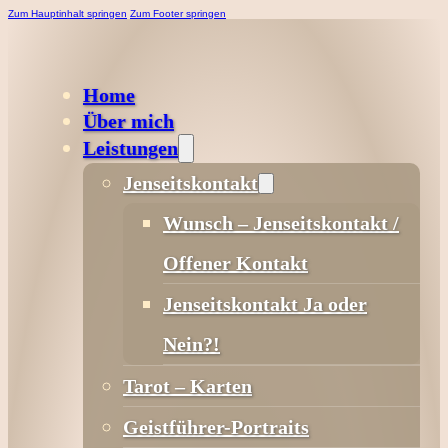
Zum Hauptinhalt springen
Zum Footer springen
Home
Über mich
Leistungen
Jenseitskontakt
Wunsch – Jenseitskontakt /
Offener Kontakt
Jenseitskontakt Ja oder
Nein?!
Tarot – Karten
Geistführer-Portraits