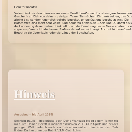
Liebe/er Klient/in
Vielen Dank für dein Interesse an einem Geistfüher-Porträit. Es ist ein ganz besonder
Geschenk an Dich von deinem geistigen Team. Sie möchten Dir damit zeigen, das Du 
alleine bist, sondern unendlich geliebt, begleitet, unterstützt und beschützt wirst. Die
Botschaften sind meist sehr weiße, und berühren oftmals die Seele und Du darfst als
die Erinnerung deiner wahren Herkunft durch die Berührung deiner Seele erfahren, viel
sogar erspüren. Ich habe keinen Einfluss darauf wer sich zeigt. Auch nicht darauf, wel
Botschaft sie übermitteln, oder die Länge der Botschaften.
Hinweis
Ausgebucht bis April 2025!
Sei nicht traurig – überbrücke doch Deine Wartezeit bis zu einem Termin mit
mir durch Deinen Beitritt in meinem exclusiven V.I.P. Club Spirits und sei der
geistigen Welt dadurch noch ein Stückchen näher. Infos über den Club
findest Du hier unter der Rubrik V.I.P. Club Spirits.