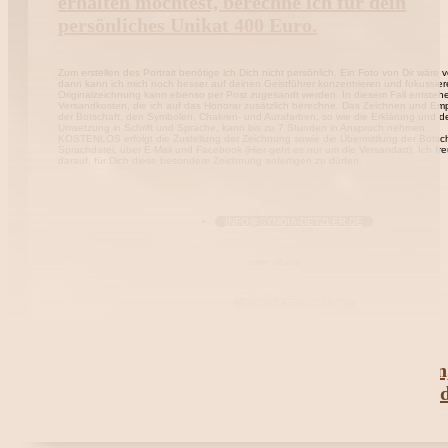
erhalten möchtest, berechne ich für dein
persönliches Unikat 400 Euro.
Zum erstellen des Portrait benötige ich Dich nicht persönlich. Ein Foto von Dir wäre v
dann kann ich mich noch besser auf deinen Geistführer konzentrieren und fokussier
Originalzeichnung kann ebenso per Post zugesandt werden. In diesem Fall entsteh
Versandkosten, die ich auf das Honorar zusätzlich berechne. Das Zeichnen und E
der Botschaft, den Symbolen, Chakren- und Aurafarben, so wie die Erklärung und d
Umsetzung in Schrift und Sprache, kann bis zu 7 Stunden in Anspruch nehmen.
KOSTENLOS erfolgt die Zustellung der Zeichnung sowie die Übermittlung der Botsch
Sprachdatei, über E-Mail und Facebook (Hier geht es nur um die Versandart). Ich fr
darauf, für Dich diese besondere Zeichnung anfertigen zu dürfen.
INFO@SYNDIA-DETZLER.DE
oder übers
KONTAKTFORMULAR
Umtausch und Rückgabe sind ausgeschlossen
es sich um eine individuelle Anfertigung hand