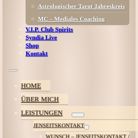
Astrologischer Tarot Jahreskreis
MC – Mediales Coaching
V.I.P. Club Spirits
Syndia Live
Shop
Kontakt
HOME
ÜBER MICH
LEISTUNGEN
JENSEITSKONTAKT
WUNSCH – JENSEITSKONTAKT /