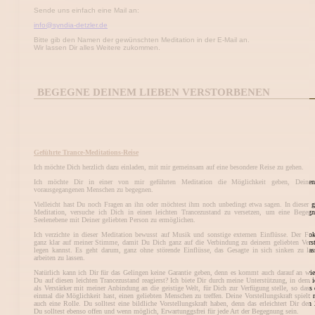
Sende uns einfach eine Mail an:
info@syndia-
detzler.de
Bitte gib den Namen der gewünschten Meditation in der E-Mail an.
Wir lassen Dir alles Weitere zukommen.
BEGEGNE DEINEM LIEBEN VERSTORBENEN
Geführte Trance-Meditations-Reise
Ich möchte Dich herzlich dazu einladen, mit mir gemeinsam auf eine besondere Reise zu gehen.
Ich möchte Dir in einer von mir geführten Meditation die Möglichkeit geben, Deinen
vorausgegangenen Menschen zu begegnen.
Vielleicht hast Du noch Fragen an ihn oder möchtest ihm noch unbedingt etwa sagen. In dieser g
Meditation, versuche ich Dich in einen leichten Trancezustand zu versetzen, um eine Begeg
Seelenebene mit Deiner geliebten Person zu ermöglichen.
Ich verzichte in dieser Meditation bewusst auf Musik und sonstige externen Einflüsse. Der Fok
ganz klar auf meiner Stimme, damit Du Dich ganz auf die Verbindung zu deinem geliebten Vers
legen kannst. Es geht darum, ganz ohne störende Einflüsse, das Gesagte in sich sinken zu la
arbeiten zu lassen.
Natürlich kann ich Dir für das Gelingen keine Garantie geben, denn es kommt auch darauf an wi
Du auf diesen leichten Trancezustand reagierst? Ich biete Dir durch meine Unterstützung, in dem 
als Verstärker mit meiner Anbindung an die geistige Welt, für Dich zur Verfügung stelle, so dass
einmal die Möglichkeit hast, einen geliebten Menschen zu treffen. Deine Vorstellungskraft spielt n
auch eine Rolle. Du solltest eine bildliche Vorstellungskraft haben, denn das erleichtert Dir den
Du solltest ebenso offen und wenn möglich, Erwartunggsfrei für jede Art der Begegnung sein.