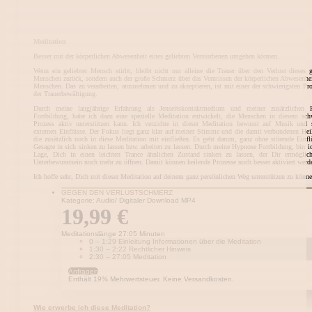
Meditation
Besser mit der körperlichen Abwesenheit eines geliebten Verstorbenen umgehen können.
Wenn ein geliebter Mensch stirbt, bleibt nicht nur alleine die Trauer über den Verlust dieses g
Menschen zurück, sondern auch der große Schmerz über das Vermissen der körperlichen Abwesenhei
Menschen. Das zu verarbeiten, anzunehmen und zu akzeptieren, ist mit einer der schwierigsten Pro
der Trauerbewältigung.
Durch meine langjährige Erfahrung als Jenseitskontaktmedium und meiner zusätzlichen 
Fortbildung, habe ich dazu eine spezielle Meditation entwickelt, die Menschen in diesem sch
Prozess aktiv unterstützen kann. Ich verzichte in dieser Meditation bewusst auf Musik und 
externen Einflüsse. Der Fokus liegt ganz klar auf meiner Stimme und die damit verbundenen Hei
die zusätzlich noch in diese Meditation mit einfließen. Es geht darum, ganz ohne störende Einfl
Gesagte in sich sinken zu lassen bzw. arbeiten zu lassen. Durch meine Hypnose Fortbildung, bin ic
Lage, Dich in einen leichten Trance ähnlichen Zustand sinken zu lassen, der Dir ermöglic
Unterbewusstsein noch mehr zu öffnen. Damit können heilende Prozesse noch besser aktiviert werd
Ich hoffe sehr, Dich mit dieser Meditation auf deinem ganz persönlichen Weg unterstützen zu könne
GEGEN DEN VERLUSTSCHMERZ
Kategorie: Audio/ Digitaler Download MP4
19,99
€
Meditationslänge 27:05 Minuten
0 – 1:29 Einleitung Informationen über die Meditation
1:30 – 2:22 Rechtlicher Hinweis
2:30 – 27:05 Meditation
Anfragen
Enthält 19% Mehrwertsteuer. Keine Versandkosten.
Wie erwerbe ich diese Meditation?