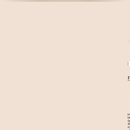
Aktuelle Angebote Meditatio
DIE LICHTBRÜCKE ZU DEINEN LIEBSTEN IM JENSEI
Geführte Trance-Meditations Reise
Die Lichtbrücke
Deine Verbindung auf die andere Seite!
Wenn ein geliebter Mensch vorausgeht, dann fehlt uns dieser Mensch im täglichen Leben, in
Kommunikation sowie in den Berührungen. Wir glauben ihn für immer verloren zu haben. Wir gla
mehr mit ihm kommunizieren zu können. Aber ist das wirklich so? Gibt es nicht doch eine Mög
der Verbindung, des Wiedersehens? Doch die gibt es und genau hier setzt meine geführte Trance-Me
an. Sie zeigt dir einen Weg der Verbindung über dein Herz zu diesem geliebten Menschen.Dur