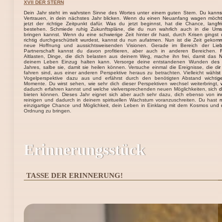
XVII DER STERN
Dein Jahr steht im wahrsten Sinne des Wortes unter einem guten Stern. Du kannst
Vertrauen, in dein nächstes Jahr blicken. Wenn du einen Neuanfang wagen möchte
jetzt der richtige Zeitpunkt dafür. Was du jetzt beginnst, hat die Chance, langfri
bestehen. Schmiede ruhig Zukunftspläne, die du nun wahrlich auch in die Ums
bringen kannst. Wenn du eine schwierige Zeit hinter dir hast, durch Krisen gingst
richtig durchgeschüttelt wurdest, kannst du nun aufatmen. Nun ist die Zeit gekom
neue Hoffnung und aussichtsweisenden Visionen. Gerade im Bereich der Lie
Partnerschaft kannst du davon profitieren, aber auch in anderen Bereichen. 
Altlasten, Dinge, die dich belasten aus deinem Weg, mache ihn frei, damit das 
deinem Leben Einzug halten kann. Versorge deine entstandenen Wunden des l
Jahres, salbe sie, damit sie heilen können. Versuche einmal die Ereignisse, die dir
fahren sind, aus einer anderen Perspektive heraus zu betrachten. Vielleicht wählst
Vogelperspektive dazu aus und erfährst durch den benötigten Abstand wichtig
Momente. Du wirst sehen, wie sehr dich dieser Perspektiven wechsel weiterbringt,
dadurch erfahren kannst und welche vielversprechenden neuen Möglichkeiten, sich 
bieten können. Dieses Jahr eignet sich aber auch sehr dazu, dich ebenso von i
reinigen und dadurch in deinem spirituellen Wachstum voranzuschreiten. Du hast 
einzigartige Chance und Möglichkeit, dein Leben in Einklang mit dem Kosmos und
Ordnung zu bringen.
Erinnerungsstück
TASSE DER ERINNERUNG!