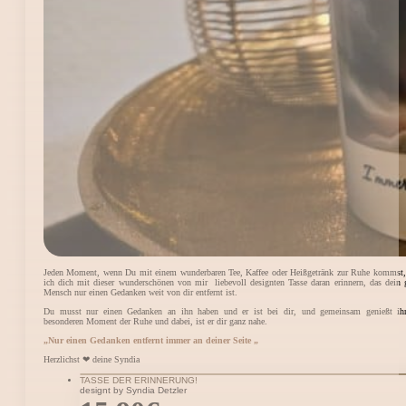
Jeden Moment, wenn Du mit einem wunderbaren Tee, Kaffee oder Heißgetränk zur Ruhe kommst
ich dich mit dieser wunderschönen von mir liebevoll designten Tasse daran erinnern, das dein g
Mensch nur einen Gedanken weit von dir entfernt ist.
Du musst nur einen Gedanken an ihn haben und er ist bei dir, und gemeinsam genießt ihr
besonderen Moment der Ruhe und dabei, ist er dir ganz nahe.
„Nur einen Gedanken entfernt immer an deiner Seite „
Herzlichst ❤ deine Syndia
TASSE DER ERINNERUNG!
designt by Syndia Detzler