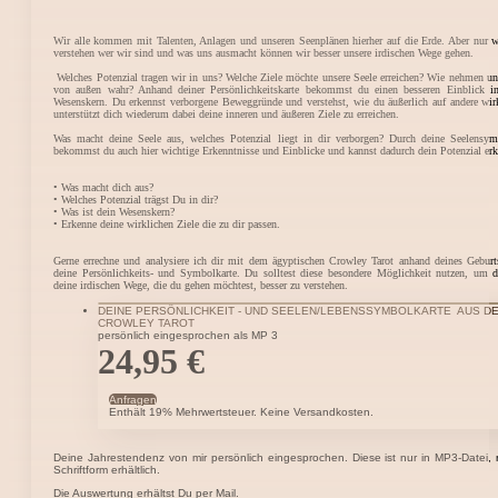
Wir alle kommen mit Talenten, Anlagen und unseren Seenplänen hierher auf die Erde. Aber nur 
verstehen wer wir sind und was uns ausmacht können wir besser unsere irdischen Wege gehen.
Welches Potenzial tragen wir in uns? Welche Ziele möchte unsere Seele erreichen? Wie nehmen un
von außen wahr? Anhand deiner Persönlichkeitskarte bekommst du einen besseren Einblick i
Wesenskern. Du erkennst verborgene Beweggründe und verstehst, wie du äußerlich auf andere wir
unterstützt dich wiederum dabei deine inneren und äußeren Ziele zu erreichen.
Was macht deine Seele aus, welches Potenzial liegt in dir verborgen? Durch deine Seelensym
bekommst du auch hier wichtige Erkenntnisse und Einblicke und kannst dadurch dein Potenzial er
• Was macht dich aus?
• Welches Potenzial trägst Du in dir?
• Was ist dein Wesenskern?
• Erkenne deine wirklichen Ziele die zu dir passen.
Gerne errechne und analysiere ich dir mit dem ägyptischen Crowley Tarot anhand deines Gebur
deine Persönlichkeits- und Symbolkarte. Du solltest diese besondere Möglichkeit nutzen, um 
deine irdischen Wege, die du gehen möchtest, besser zu verstehen.
DEINE PERSÖNLICHKEIT - UND SEELEN/LEBENSSYMBOLKARTE AUS D
CROWLEY TAROT
persönlich eingesprochen als MP 3
24,95
€
Anfragen
Enthält 19% Mehrwertsteuer. Keine Versandkosten.
Deine Jahrestendenz von mir persönlich eingesprochen. Diese ist nur in MP3-Datei, n
Schriftform erhältlich.
Die Auswertung erhältst Du per Mail.