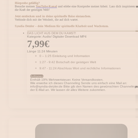
Hörprobe gefällig?
Besuche meinen
YouTube-Kanal
und erlebe eine Kostprobe meiner Arbeit. Lass dich inspirieren u
die Kraft der geistigen Welt!
Jetzt entdecken und in deine spirituelle Reise eintauchen.
Verbinde dich mit der Weisheit, die auf dich wartet.
Syndia Detzler – dein Medium für spirituelle Klarheit und Wachstum.
DAS LICHT AUS DEM DU KAMST!
Kategorie: Audio/ Digitaler Download MP4
7,99
€
Länge 11:24 Minuten
0 – 1:25 Einleitung und Information
1:27 - 9:42 Botschaft der geistigen Welt
9:47 - 11:24 Abschluss Wort und rechtliche Informationen
Anfragen
Enthält 19% Mehrwertsteuer. Keine Versandkosten.
Wie erwerbe ich dieses Channeling Sende uns einfach eine Mail an:
info@syndia-detzler.de Bitte gib den Namen des gewünschten Channelings
der E-Mail an. Wir lassen dir alles Weitere zukommen.