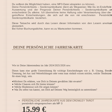
Du solltest die Möglichkeit haben, eine MP3-Datei abspielen zu können.
Deine Persönlichkeits – Seelensymbolkarte dient als Wegweiser. Wie Du im Endeffekt 
Auswertung und der Prognose Deiner Persönlichkeits – Seelensymbolkarte um
entscheidest Du alleine. Ich übernehme keine Haftung oder Verantwortung über die 
getroffene Entscheidungen, die sich auf die von mir errechneten Persönlichk
Seelensymbolkarte beziehen.
Diese Tatsache wird durch das Lesen dieser Information von den Lesern anerka
akzeptiert.
Bei hoher Buchungsdichte, kann es zu Wartezeiten kommen.
DEINE PERSÖNLICHE JAHRESKARTE
Wie ist Deine Jahrestendenz im Jahr 2024/2025/2026 usw.
Dieses kann eine große Unterstützung für wichtige Entscheidungen wie z. B. Umzug, Berufs
Trennung, bei Aus und Weiterbildungen oder wenn man einfach wissen möchte, welche Tendenzen 
für einen birgt, sein.
●Möchtest Du erfahren, was Dich in Deinem gewählten Jahr erwartet?
● Welche Chancen sich Dir bieten können?
● Welche Hindernisse sich Dir zeigen können?
● Was Du selbst tun kannst, um Dich auf Deinem Weg bestmöglich zu unterstützen?
PERSÖNLICHE JAHRESKARTE AUS DEM CROWLEY TAROT
persönlich eingesprochen als MP 3
15,99
€