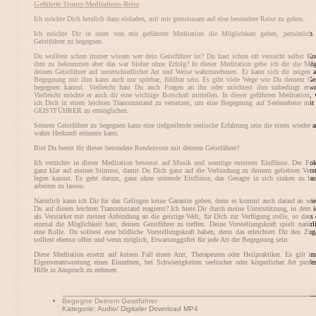
Geführte Trance-Meditations-Reise
Ich möchte Dich herzlich dazu einladen, mit mir gemeinsam auf eine besondere Reise zu gehen.
Ich möchte Dir in einer von mir geführten Meditation die Möglichkeit geben, persönlich
Geistführer zu begegnen.
Du wolltest schon immer wissen wer dein Geistführer ist? Du hast schon oft versucht selbst Ko
ihm zu bekommen aber das war bisher ohne Erfolg? In dieser Meditation gebe ich dir die Mög
deinen Geistführer auf unterschiedlicher Art und Weise wahrzunehmen. Er kann sich dir zeigen a
Begegnung mit ihm kann auch nur spürbar, fühlbar sein. Es gibt viele Wege wie Du deinem Gei
begegnen kannst. Vielleicht hast Du auch Fragen an ihn oder möchtest ihm unbedingt etwa
Vielleicht möchte er auch dir eine wichtige Botschaft mitteilen. In dieser geführten Meditation, 
ich Dich in einen leichten Trancezustand zu versetzen, um eine Begegnung auf Seelenebene mi
GEISTFÜHRER zu ermöglichen.
Seinem Geistführer zu begegnen kann eine tiefgreifende seelische Erfahrung sein die einen wieder a
wahre Herkunft erinnern kann.
Bist Du bereit für dieses besondere Rendezvous mit deinem Geistführer?
Ich verzichte in dieser Meditation bewusst auf Musik und sonstige externen Einflüsse. Der Fok
ganz klar auf meiner Stimme, damit Du Dich ganz auf die Verbindung zu deinem geliebten Vers
legen kannst. Es geht darum, ganz ohne störende Einflüsse, das Gesagte in sich sinken zu la
arbeiten zu lassen.
Natürlich kann ich Dir für das Gelingen keine Garantie geben, denn es kommt auch darauf an wi
Du auf diesen leichten Trancezustand reagierst? Ich biete Dir durch meine Unterstützung, in dem 
als Verstärker mit meiner Anbindung an die geistige Welt, für Dich zur Verfügung stelle, so dass
einmal die Möglichkeit hast, deinen Geistführer zu treffen. Deine Vorstellungskraft spielt natürl
eine Rolle. Du solltest eine bildliche Vorstellungskraft haben, denn das erleichtert Dir den Zu
solltest ebenso offen und wenn möglich, Erwartunggsfrei für jede Art der Begegnung sein.
Diese Meditation ersetzt auf keinen Fall einen Arzt, Therapeuten oder Heilpraktiker. Es gilt i
Eigenverantwortung eines Einzelnen, bei Schwierigkeiten seelischer oder körperlicher Art profes
Hilfe in Anspruch zu nehmen
Begegne Deinem Geistführer
Kategorie: Audio/ Digitaler Download MP4