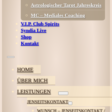
Astrologischer Tarot Jahreskreis
MC – Mediales Coaching
V.I.P. Club Spirits
Syndia Live
Shop
Kontakt
HOME
ÜBER MICH
LEISTUNGEN
JENSEITSKONTAKT
WUNSCH – JENSEITSKONTAKT /