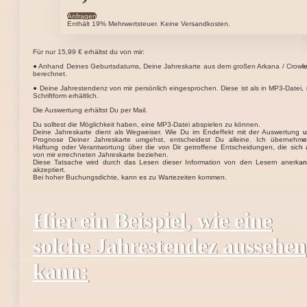
Anfragen
Enthält 19% Mehrwertsteuer. Keine Versandkosten.
Für nur 15,99 € erhältst du von mir:
● Anhand Deines Geburtsdatums, Deine Jahreskarte aus dem großen Arkana / Crowle
berechnet.
● Deine Jahrestendenz von mir persönlich eingesprochen. Diese ist als in MP3-Datei, n
Schriftform erhältlich.
Die Auswertung erhältst Du per Mail.
Du solltest die Möglichkeit haben, eine MP3-Datei abspielen zu können.
Deine Jahreskarte dient als Wegweiser. Wie Du im Endeffekt mit der Auswertung 
Prognose Deiner Jahreskarte umgehst, entscheidest Du alleine. Ich übernehme
Haftung oder Verantwortung über die von Dir getroffene Entscheidungen, die sich 
von mir errechneten Jahreskarte beziehen.
Diese Tatsache wird durch das Lesen dieser Information von den Lesern anerka
akzeptiert.
Bei hoher Buchungsdichte, kann es zu Wartezeiten kommen.
Hier ein Beispiel, wie eine
solche Jahrestendez aussehen
kann: