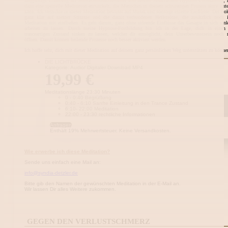
langjährige Erfahrung als Jenseitskontaktmedium und meiner zusätzlichen Hypnose-Fortbildung, 
dazu eine spezielle Meditation entwickelt, die Menschen in diesem schwierigen Prozess aktiv unte
kann. Ich verzichte in dieser Meditation bewusst auf Musik und sonstige externe Einflüsse. Der Fok
ganz klar auf meiner Stimme und die damit verbundenen Heilströme, die zusätzlich noch i
Meditation mit einfließen. Es geht darum, ganz ohne störende Einflüsse das Gesagte in sich sin
arbeiten zu lassen. Durch meine Hypnose-Fortbildung bin ich in der Lage, dich in einen 
tranceartigen Zustand sinken zu lassen, welcher dir ermöglicht, dein Unterbewusstsein noch
öffnen. Damit können heilende Prozesse noch besser aktiviert werden.
Ich hoffe sehr, dich mit dieser Meditation auf deinem ganz persönlichen Weg unterstützen zu könne
DIE LICHTBRÜCKE
Kategorie: Audio/ Digitaler Download MP4
19,99
€
Meditationslänge 23:30 Minuten
0 - 0:40 Begrüßung
0:40 - 6:10 Sanfte Einleitung in den Trance Zustand
6:10- 22:00 Meditation
22:00 - 23:30 rechtliche Informationen
Anfragen
Enthält 19% Mehrwertsteuer. Keine Versandkosten.
Wie erwerbe ich diese Meditation?
Sende uns einfach eine Mail an:
info@syndia-detzler.de
Bitte gib den Namen der gewünschten Meditation in der E-Mail an.
Wir lassen Dir alles Weitere zukommen.
GEGEN DEN VERLUSTSCHMERZ