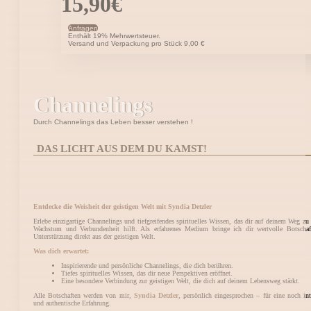
15,90
€
Anfragen
Enthält 19% Mehrwertsteuer.
Versand und Verpackung pro Stück 9,00 €
Channelings
Durch Channelings das Leben besser verstehen !
DAS LICHT AUS DEM DU KAMST!
Entdecke die Weisheit der geistigen Welt mit Syndia Detzler
Erlebe einzigartige Channelings und tiefgreifendes spirituelles Wissen, das dir auf deinem Weg zu
Wachstum und Verbundenheit hilft. Als erfahrenes Medium bringe ich dir wertvolle Botscha
Unterstützung direkt aus der geistigen Welt.
Was dich erwartet:
Inspirierende und persönliche Channelings, die dich berühren.
Tiefes spirituelles Wissen, das dir neue Perspektiven eröffnet.
Eine besondere Verbindung zur geistigen Welt, die dich auf deinem Lebensweg stärkt.
Alle Botschaften werden von mir,
Syndia Detzler
, persönlich eingesprochen – für eine noch int
und authentische Erfahrung.