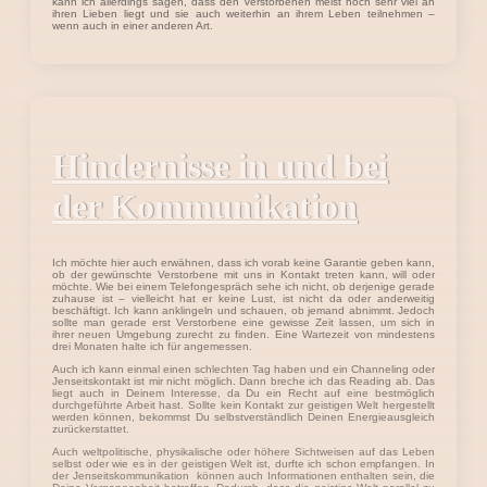
kann ich allerdings sagen, dass den Verstorbenen meist noch sehr viel an
ihren Lieben liegt und sie auch weiterhin an ihrem Leben teilnehmen –
wenn auch in einer anderen Art.
Hindernisse in und bei
der Kommunikation
Ich möchte hier auch erwähnen, dass ich vorab keine Garantie geben kann,
ob der gewünschte Verstorbene mit uns in Kontakt treten kann, will oder
möchte. Wie bei einem Telefongespräch sehe ich nicht, ob derjenige gerade
zuhause ist – vielleicht hat er keine Lust, ist nicht da oder anderweitig
beschäftigt. Ich kann anklingeln und schauen, ob jemand abnimmt. Jedoch
sollte man gerade erst Verstorbene eine gewisse Zeit lassen, um sich in
ihrer neuen Umgebung zurecht zu finden. Eine Wartezeit von mindestens
drei Monaten halte ich für angemessen.
Auch ich kann einmal einen schlechten Tag haben und ein Channeling oder
Jenseitskontakt ist mir nicht möglich. Dann breche ich das Reading ab. Das
liegt auch in Deinem Interesse, da Du ein Recht auf eine bestmöglich
durchgeführte Arbeit hast. Sollte kein Kontakt zur geistigen Welt hergestellt
werden können, bekommst Du selbstverständlich Deinen Energieausgleich
zurückerstattet.
Auch weltpolitische, physikalische oder höhere Sichtweisen auf das Leben
selbst oder wie es in der geistigen Welt ist, durfte ich schon empfangen. In
der Jenseitskommunikation können auch Informationen enthalten sein, die