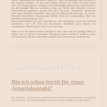
Deine Vergangenheit betreffen. Dadurch, dass die geistige Welt parallel zu
der unseren existiert, es dort aber keinen Raum und keine Zeit gibt, kann
man dort Vergangenes, Jetziges und Zukünftiges gleichzeitig wahrnehmen.
Da die geistige Welt an unserem Leben ein Stück weit teilnimmt, können
Informationen gegeben werden die Dich, Freunde, Verwandte, Bekannte
und sogar Kollegen betreffen. Das sind oft Alltagserlebnisse wie z.B. neues
Fahrrad bekommen, Staubsauger defekt, Glas ist runtergefallen, Bild von
mir steht auf Kommode usw.
Manchmal schildern sie auch Situationen oder Ereignisse, die in der Zukunft
stattfinden, wie z.B. Karl hat Bauchweh, Maschine geht kaputt, mit
Autobatterie stimmt etwas nicht, Knie schmerzt.
Dies ist nur ein kleiner kurzer Einblick in das, was uns die geistige Welt zu
sagen hat. In meinen bisherigen Readings wurde mehrfach erwähnt, dass
ein Austausch mit den Lebenden gewollt und mit Interesse verfolgt wird.
Jenseitskontakt Test
Bin ich schon bereit für einen
Jenseitskontakt?
Um zusehen, ob Du schon bereit bist für einen Jenseitskontakt, kannst Du
Dir hier einen Test herunterladen um dies für Dich selbst herauszufinden.