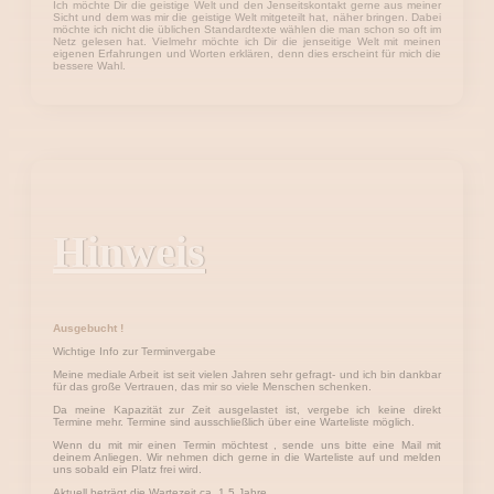
Ich möchte Dir die geistige Welt und den Jenseitskontakt gerne aus meiner
Sicht und dem was mir die geistige Welt mitgeteilt hat, näher bringen. Dabei
möchte ich nicht die üblichen Standardtexte wählen die man schon so oft im
Netz gelesen hat. Vielmehr möchte ich Dir die jenseitige Welt mit meinen
eigenen Erfahrungen und Worten erklären, denn dies erscheint für mich die
bessere Wahl.
Hinweis
Ausgebucht !
Wichtige Info zur Terminvergabe
Meine mediale Arbeit ist seit vielen Jahren sehr gefragt- und ich bin dankbar
für das große Vertrauen, das mir so viele Menschen schenken.
Da meine Kapazität zur Zeit ausgelastet ist, vergebe ich keine direkt
Termine mehr. Termine sind ausschließlich über eine Warteliste möglich.
Wenn du mit mir einen Termin möchtest , sende uns bitte eine Mail mit
deinem Anliegen. Wir nehmen dich gerne in die Warteliste auf und melden
uns sobald ein Platz frei wird.
Aktuell beträgt die Wartezeit ca. 1,5 Jahre