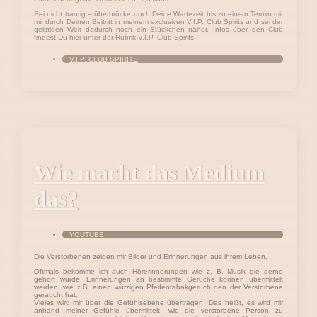
Sei nicht traurig – überbrücke doch Deine Wartezeit bis zu einem Termin mit
mir durch Deinen Beitritt in meinem exclusiven V.I.P. Club Spirits und sei der
geistigen Welt dadurch noch ein Stückchen näher. Infos über den Club
findest Du hier unter der Rubrik V.I.P. Club Spirits.
V.I.P. CLUB SPIRITS
Wie macht das Medium
das?
YOUTUBE
Die Verstorbenen zeigen mir Bilder und Erinnerungen aus ihrem Leben.
Oftmals bekomme ich auch Hörerinnerungen wie z. B. Musik die gerne
gehört wurde, Erinnerungen an bestimmte Gerüche können übermittelt
werden, wie z.B. einen würzigen Pfeifentabakgeruch den der Verstorbene
geraucht hat.
Vieles wird mir über die Gefühlsebene übertragen. Das heißt, es wird mir
anhand meiner Gefühle übermittelt, wie die verstorbene Person zu