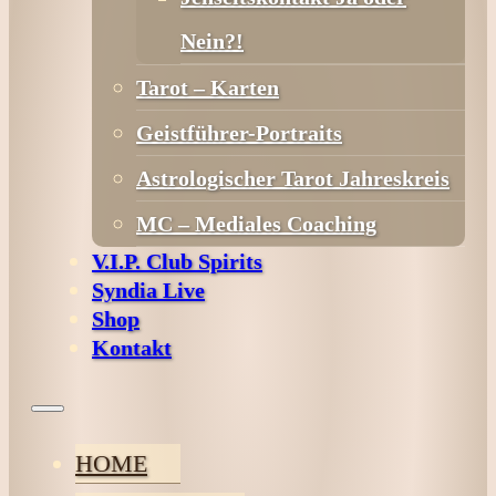
Nein?!
Tarot – Karten
Geistführer-Portraits
Astrologischer Tarot Jahreskreis
MC – Mediales Coaching
V.I.P. Club Spirits
Syndia Live
Shop
Kontakt
HOME