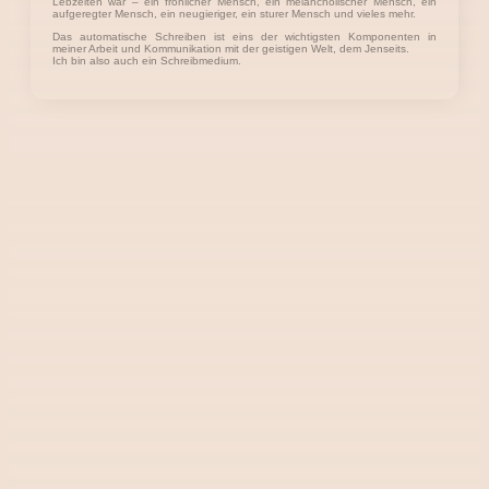
Lebzeiten war – ein fröhlicher Mensch, ein melancholischer Mensch, ein
aufgeregter Mensch, ein neugieriger, ein sturer Mensch und vieles mehr.
Das automatische Schreiben ist eins der wichtigsten Komponenten in
meiner Arbeit und Kommunikation mit der geistigen Welt, dem Jenseits.
Ich bin also auch ein Schreibmedium.