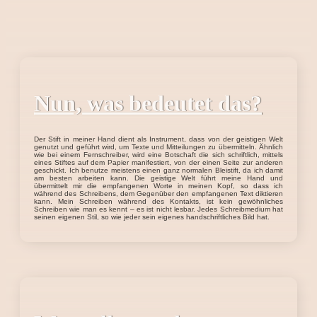
Nun, was bedeutet das?
Der Stift in meiner Hand dient als Instrument, dass von der geistigen Welt
genutzt und geführt wird, um Texte und Mitteilungen zu übermitteln. Ähnlich
wie bei einem Fernschreiber, wird eine Botschaft die sich schriftlich, mittels
eines Stiftes auf dem Papier manifestiert, von der einen Seite zur anderen
geschickt. Ich benutze meistens einen ganz normalen Bleistift, da ich damit
am besten arbeiten kann. Die geistige Welt führt meine Hand und
übermittelt mir die empfangenen Worte in meinen Kopf, so dass ich
während des Schreibens, dem Gegenüber den empfangenen Text diktieren
kann. Mein Schreiben während des Kontakts, ist kein gewöhnliches
Schreiben wie man es kennt – es ist nicht lesbar. Jedes Schreibmedium hat
seinen eigenen Stil, so wie jeder sein eigenes handschriftliches Bild hat.