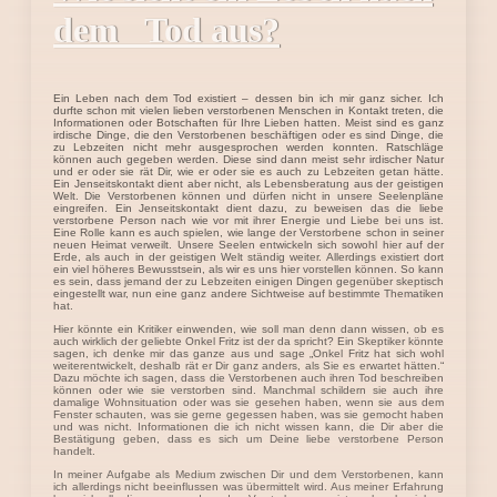
dem Tod aus?
Ein Leben nach dem Tod existiert – dessen bin ich mir ganz sicher. Ich
durfte schon mit vielen lieben verstorbenen Menschen in Kontakt treten, die
Informationen oder Botschaften für Ihre Lieben hatten. Meist sind es ganz
irdische Dinge, die den Verstorbenen beschäftigen oder es sind Dinge, die
zu Lebzeiten nicht mehr ausgesprochen werden konnten. Ratschläge
können auch gegeben werden. Diese sind dann meist sehr irdischer Natur
und er oder sie rät Dir, wie er oder sie es auch zu Lebzeiten getan hätte.
Ein Jenseitskontakt dient aber nicht, als Lebensberatung aus der geistigen
Welt. Die Verstorbenen können und dürfen nicht in unsere Seelenpläne
eingreifen. Ein Jenseitskontakt dient dazu, zu beweisen das die liebe
verstorbene Person nach wie vor mit ihrer Energie und Liebe bei uns ist.
Eine Rolle kann es auch spielen, wie lange der Verstorbene schon in seiner
neuen Heimat verweilt. Unsere Seelen entwickeln sich sowohl hier auf der
Erde, als auch in der geistigen Welt ständig weiter. Allerdings existiert dort
ein viel höheres Bewusstsein, als wir es uns hier vorstellen können. So kann
es sein, dass jemand der zu Lebzeiten einigen Dingen gegenüber skeptisch
eingestellt war, nun eine ganz andere Sichtweise auf bestimmte Thematiken
hat.
Hier könnte ein Kritiker einwenden, wie soll man denn dann wissen, ob es
auch wirklich der geliebte Onkel Fritz ist der da spricht? Ein Skeptiker könnte
sagen, ich denke mir das ganze aus und sage „Onkel Fritz hat sich wohl
weiterentwickelt, deshalb rät er Dir ganz anders, als Sie es erwartet hätten.“
Dazu möchte ich sagen, dass die Verstorbenen auch ihren Tod beschreiben
können oder wie sie verstorben sind. Manchmal schildern sie auch ihre
damalige Wohnsituation oder was sie gesehen haben, wenn sie aus dem
Fenster schauten, was sie gerne gegessen haben, was sie gemocht haben
und was nicht. Informationen die ich nicht wissen kann, die Dir aber die
Bestätigung geben, dass es sich um Deine liebe verstorbene Person
handelt.
In meiner Aufgabe als Medium zwischen Dir und dem Verstorbenen, kann
ich allerdings nicht beeinflussen was übermittelt wird. Aus meiner Erfahrung